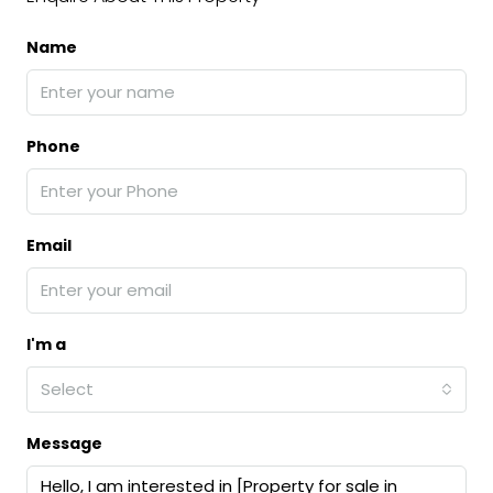
Name
Phone
Email
I'm a
Select
Message