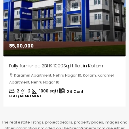
₹30,00,000
House for sale in Chelapram, Kozhikode
Chelapram, Chelannur, Kozhikode, Kozhikode,
Chelapram, Chelannur, Kozhikode
2
1
1498
sqft
10
Cent
HOUSE, HOUSE PLOT, SINGLE FAMILY HOME
The real estate listings, project details, property prices, images and
other information provided on TheDirectProperty.com are either