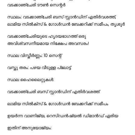
വടക്കാഞ്ചേരി ടൗൺ സെന്റർ
സ്ഥലം: വടക്കാഞ്ചേരി ബസ് സ്റ്റാൻഡിന് എതിർവശത്ത്,
ലാമിയ സിൽക്സ് & ഗോൾഡൻ ബേക്കറിക്ക് സമീപം, തൃശൂർ
വടക്കാഞ്ചേരിയുടെ ഹൃദയഭാഗത്ത് ഒരു
അവിശ്വസനീയമായ നിക്ഷേപ അവസരം!
സ്ഥല വിസ്തീർണ്ണം: 10 സെന്റ്
വസ്തു തരം: പഴയ വീടുള്ള പ്ലോട്ട്
സ്ഥല ഹൈലൈറ്റുകൾ:
വടക്കാഞ്ചേരി ബസ് സ്റ്റാൻഡിന് എതിർവശത്ത്
ലാമിയ സിൽക്സ് & ഗോൾഡൻ ബേക്കറിക്ക് സമീപം
ഉയർന്ന വാണിജ്യ, റെസിഡൻഷ്യൽ ഡിമാൻഡ് ഏരിയ
ഇതിന് അനുയോജ്യം: