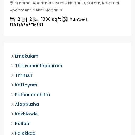
Chelapram, Chelannur, Kozhikode, Kozhikode,
Chelapram, Chelannur, Kozhikode
2
1
1498
sqft
10
Cent
HOUSE, HOUSE PLOT, SINGLE FAMILY HOME
Ernakulam
Thiruvananthapuram
Thrissur
Kottayam
Pathanamthitta
Alappuzha
Kozhikode
Kollam
Palakkad