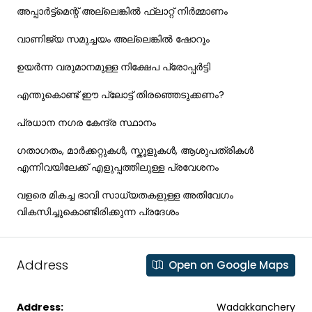
അപ്പാർട്ട്മെന്റ് അല്ലെങ്കിൽ ഫ്ലാറ്റ് നിർമ്മാണം
വാണിജ്യ സമുച്ചയം അല്ലെങ്കിൽ ഷോറൂം
ഉയർന്ന വരുമാനമുള്ള നിക്ഷേപ പ്രോപ്പർട്ടി
എന്തുകൊണ്ട് ഈ പ്ലോട്ട് തിരഞ്ഞെടുക്കണം?
പ്രധാന നഗര കേന്ദ്ര സ്ഥാനം
ഗതാഗതം, മാർക്കറ്റുകൾ, സ്കൂളുകൾ, ആശുപത്രികൾ
എന്നിവയിലേക്ക് എളുപ്പത്തിലുള്ള പ്രവേശനം
വളരെ മികച്ച ഭാവി സാധ്യതകളുള്ള അതിവേഗം
വികസിച്ചുകൊണ്ടിരിക്കുന്ന പ്രദേശം
Address
Open on Google Maps
Address:
Wadakkanchery