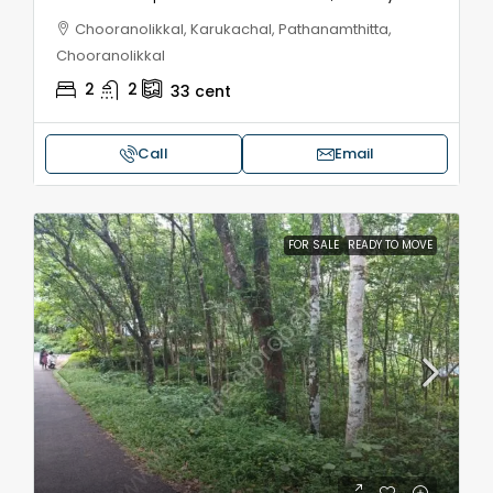
Chooranolikkal, Karukachal, Pathanamthitta,
Chooranolikkal
2
2
33
cent
Call
Email
FOR SALE
READY TO MOVE