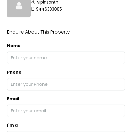
vipinsanth
9446333885
Enquire About This Property
Name
Phone
Email
I'm a