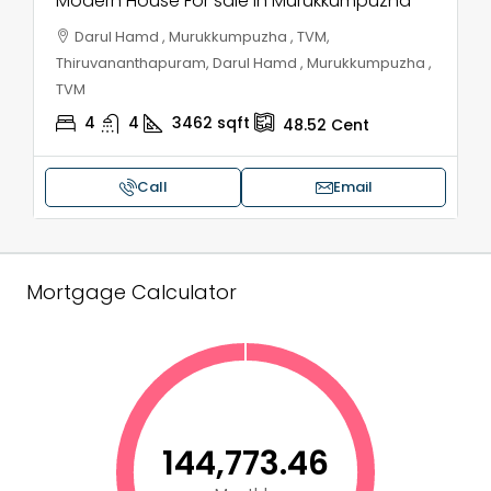
Modern House For sale in Murukkumpuzha
Darul Hamd , Murukkumpuzha , TVM,
Thiruvananthapuram, Darul Hamd , Murukkumpuzha ,
TVM
4
4
3462
sqft
48.52
Cent
Call
Email
Mortgage Calculator
₹144,773.46