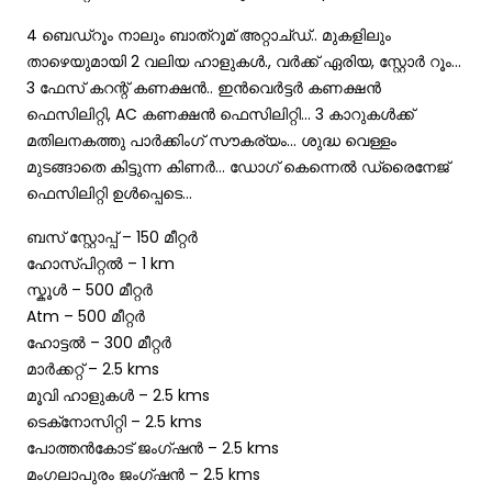
4 ബെഡ്‌റൂം നാലും ബാത്‌റൂമ് അറ്റാച്ഡ്.. മുകളിലും
താഴെയുമായി 2 വലിയ ഹാളുകൾ., വർക്ക്‌ ഏരിയ, സ്റ്റോർ റൂം…
3 ഫേസ് കറന്റ്‌ കണക്ഷൻ.. ഇൻവെർട്ടർ കണക്ഷൻ
ഫെസിലിറ്റി, AC കണക്ഷൻ ഫെസിലിറ്റി… 3 കാറുകൾക്ക്
മതിലനകത്തു പാർക്കിംഗ് സൗകര്യം… ശുദ്ധ വെള്ളം
മുടങ്ങാതെ കിട്ടുന്ന കിണർ… ഡോഗ് കെന്നെൽ ഡ്രൈനേജ്
ഫെസിലിറ്റി ഉൾപ്പെടെ…
ബസ് സ്റ്റോപ്പ്‌ – 150 മീറ്റർ
ഹോസ്പിറ്റൽ – 1 km
സ്കൂൾ – 500 മീറ്റർ
Atm – 500 മീറ്റർ
ഹോട്ടൽ – 300 മീറ്റർ
മാർക്കറ്റ് – 2.5 kms
മൂവി ഹാളുകൾ – 2.5 kms
ടെക്‌നോസിറ്റി – 2.5 kms
പോത്തൻകോട് ജംഗ്ഷൻ – 2.5 kms
മംഗലാപുരം ജംഗ്ഷൻ – 2.5 kms