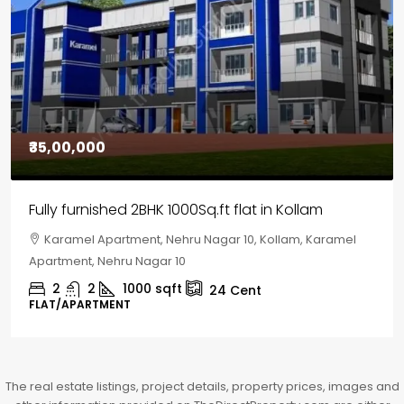
₹30,00,000
House for sale in Chelapram, Kozhikode
Chelapram, Chelannur, Kozhikode, Kozhikode,
Chelapram, Chelannur, Kozhikode
2
1
1498
sqft
10
Cent
HOUSE, HOUSE PLOT, SINGLE FAMILY HOME
The real estate listings, project details, property prices, images and