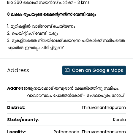
Bio 360 ലൈഫ് സയൻസ് പാർക്ക്‌ – 3 kms
8 ലക്ഷം രൂപയുടെ മൈന്റെനൻസ് വേണ്ടി വരും
1. മുറികളിൽ വാട്റോബ് ചെയ്യണം
2. പെയിന്റിംഗ് വേണ്ടി വരും
3. മുകളിലത്തെ നിലയിലേക്ക് കയറുന്ന പടികൾക്ക് സമീപത്തെ
ചുമരിൽ ഈർപ്പം പിടിച്ചിട്ടുണ്ട്
Address
Open on Google Maps
Address:
ആനയ്ക്കോട് തമ്പുരാൻ ക്ഷേത്രത്തിനു സമീപം,
വാവാറമ്പലം, പോത്തൻകോട് - മംഗലാപുരം റോഡ്
District:
Thiruvananthapuram
State/county:
Kerala
Locality:
Pothencode, Thiruvananthapuram