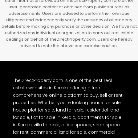
other information provided on TheDirectProperty.com are either
user-generated content or obtained from public sources as
advertisements. Users are advised to perform their own due
diligence and independently verify the accuracy of all property
details before making any purchase or other decision. We have not
authorized any individual or organization to carry out real estate
dealings on behalf of TheDirectProperty.com. Users are hereby
advised to note the above and exercise caution.
TheDirectProperty.com is one of the best real
estate websites in Kerala, offering a free
comprehensive online platform to buy, sell or rent
properties. Whether you're looking house for sale,
house plot for sale, land for sale, residential land
for sale, flat for sale in Kerala, apartments for sale
in Kerala, villa for sale, office spaces, shop space
for rent, commercial land for sale, commercial