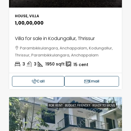
HOUSE, VILLA
₹1,00,00,000
Villa for sale in Kodungallur, Thrissur
Parambikkulangara, Anchappalam, Kodungallur,
Thrissur, Parambikkulangara, Anchappalam
3
3
1950
sqft
15
cent
Call
Email
FOR RENT
BUDGET FRIENDLY
READY TO MOVE