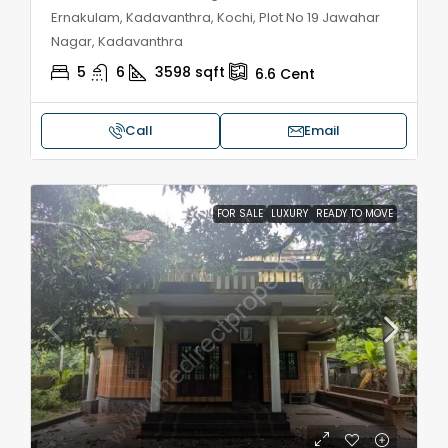
Ernakulam, Kadavanthra, Kochi, Plot No 19 Jawahar
Nagar, Kadavanthra
5
6
3598
sqft
6.6
Cent
Call
Email
FOR SALE
LUXURY
READY TO MOVE