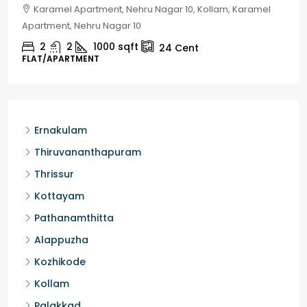
Chelapram, Chelannur, Kozhikode, Kozhikode,
Chelapram, Chelannur, Kozhikode
2
1
1498
sqft
10
Cent
HOUSE, HOUSE PLOT, SINGLE FAMILY HOME
Ernakulam
Thiruvananthapuram
Thrissur
Kottayam
Pathanamthitta
Alappuzha
Kozhikode
Kollam
Palakkad