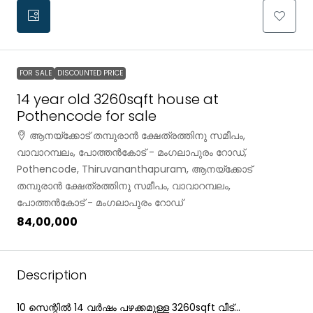
FOR SALE
DISCOUNTED PRICE
14 year old 3260sqft house at
Pothencode for sale
ആനയ്ക്കോട് തമ്പുരാൻ ക്ഷേത്രത്തിനു സമീപം,
വാവാറമ്പലം, പോത്തൻകോട് - മംഗലാപുരം റോഡ്,
Pothencode, Thiruvananthapuram, ആനയ്ക്കോട്
തമ്പുരാൻ ക്ഷേത്രത്തിനു സമീപം, വാവാറമ്പലം,
പോത്തൻകോട് - മംഗലാപുരം റോഡ്
₹84,00,000
Description
10 സെന്റിൽ 14 വർഷം പഴക്കമുള്ള 3260sqft വീട്…